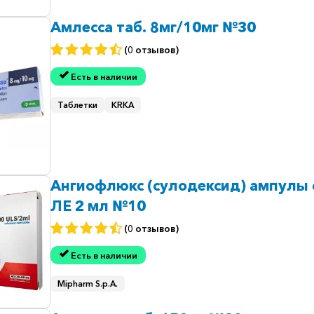
Амлесса таб. 8мг/10мг №30
(0 отзывов)
Есть в наличии
Таблетки
KRKA
Ангиофлюкс (сулодексид) ампулы 
ЛЕ 2 мл №10
(0 отзывов)
Есть в наличии
Mipharm S.p.A.