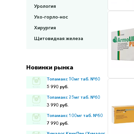
Урология
Ухо-горло-нос
Хирургия
Щитовидная железа
Новинки рынка
Топамакс 50мг таб. №60
5 990 руб.
Топамакс 25мг таб. №60
3 990 руб.
Топамакс 100мг таб. №60
7 990 руб.
Хумалог КвикПен (Хумалог