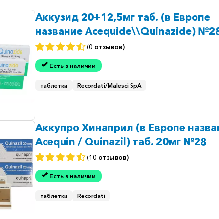
Аккузид 20+12,5мг таб. (в Европе
название Acequide\\Quinazide) №2
(0 отзывов)
Есть в наличии
таблетки
Recordati/Malesci SpA
Аккупро Хинаприл (в Европе назва
Acequin / Quinazil) таб. 20мг №28
(10 отзывов)
Есть в наличии
таблетки
Recordati