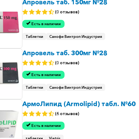
Апровель таб. 150мг №28
(0 отзывов)
Есть в наличии
Таблетки
Санофи Винтроп Индустрия
Апровель таб. 300мг №28
(0 отзывов)
Есть в наличии
Таблетки
Санофи Винтроп Индустрия
АрмоЛипид (Armolipid) табл. №60
(6 отзывов)
Есть в наличии
таблетки
Viatris