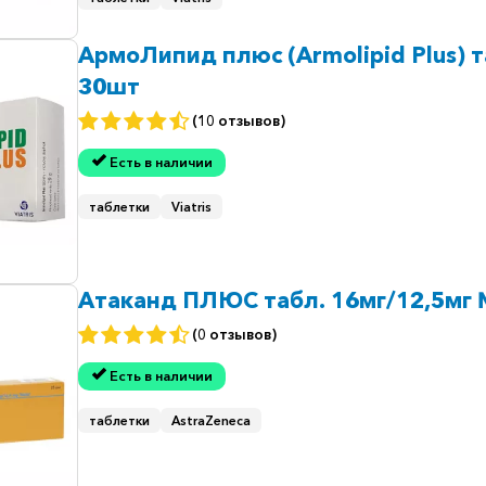
АрмоЛипид плюс (Armolipid Plus) т
30шт
(10 отзывов)
Есть в наличии
таблетки
Viatris
Атаканд ПЛЮС табл. 16мг/12,5мг
(0 отзывов)
Есть в наличии
таблетки
AstraZeneca